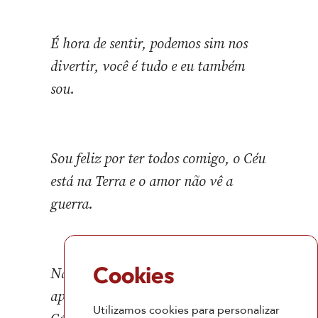
É hora de sentir, podemos sim nos
divertir, você é tudo e eu também
sou.
Sou feliz por ter todos comigo, o Céu
está na Terra e o amor não vê a
guerra.
Cookies
Não há o que temer, só ensinar e
aprender, ando pela terra, mas vejo o
Utilizamos cookies para personalizar