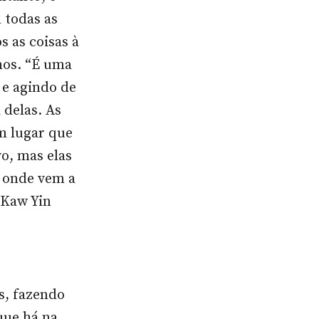
 todas as
 as coisas à
mos. “É uma
 e agindo de
delas. As
um lugar que
o, mas elas
 onde vem a
 Kaw Yin
s, fazendo
que há na