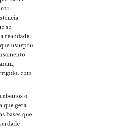
ento
stência
ue se
a realidade,
u que usurpou
pensamento
caram,
rrigido, com
ercebemos o
 que gera
as bases que
 verdade