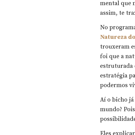
mental que n
assim, te tr
No program
Natureza do
trouxeram es
foi que a na
estruturada 
estratégia p
podermos viv
Aí o bicho j
mundo? Pois
possibilida
Eles explica