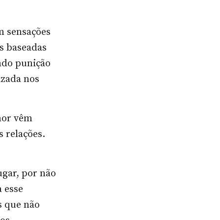
m sensações
as baseadas
ndo punição
izada nos
mor vêm
s relações.
ugar, por não
a esse
s que não