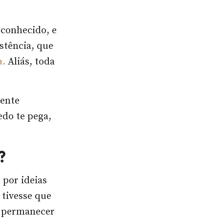
sconhecido, e
stência, que
a.
Aliás, toda
sente
edo te pega,
a?
 por ideias
 tivesse que
a permanecer