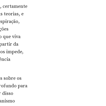
, certamente
s teorias, e
nspiração,
ções
o que viva
partir da
nos impede,
ência
s sobre os
rofundo para
r disso
canismo