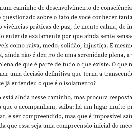
á num caminho de desenvolvimento de consciência
se questionado sobre o fato de você conhecer tanta
do vivências práticas de paz, de mente calma, de i
ão entende exatamente por que ainda sente sensa
eis como raiva, medo, solidão, injustiça. E mesm
, ainda não é dentro de uma serenidade plena, a 
plena de que é parte de tudo o que existe. O que 
mar uma decisão definitiva que torna a transcend
cê já entendeu o que é o isolamento?
o está ainda nesse caminho, mas procura resposta
s que o acompanham, saiba: há um lugar muito p
izar, e ser compreendido, mas que é impossível sai
da que essa seja uma compreensão inicial do me