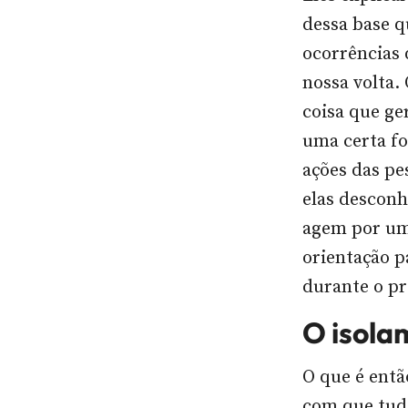
dessa base q
ocorrências 
nossa volta.
coisa que ge
uma certa fo
ações das pe
elas desconh
agem por um
orientação p
durante o p
O isola
O que é entã
com que tud