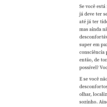
Se você est
já deve ter 
até já ter ti
mas ainda n
desconfortáv
super em paz
consciência 
então, de to
possível? Vo
E se você nã
desconforto
olhar, local
sozinho. Ain