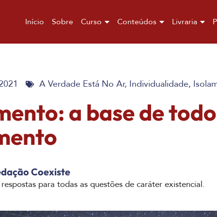
Início
Sobre
Curso
Conteúdos
Livraria
P
 2021
A Verdade Está No Ar
,
Individualidade
,
Isola
mento: a base de todo
imento
dação Coexiste
 respostas para todas as questões de caráter existencial.