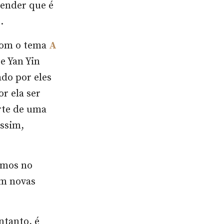
tender que é
z.
com o tema
A
e Yan Yin
do por eles
r ela ser
rte de uma
assim,
vemos no
em novas
ntanto, é