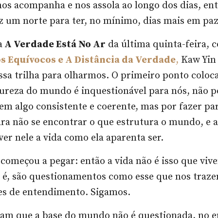
os acompanha e nos assola ao longo dos dias, en
az um norte para ter, no mínimo, dias mais em pa
a
A Verdade Está No Ar
da última quinta-feira, 
s Equívocos e A Distância da Verdade
,
Kaw Yin 
sa trilha para olharmos. O primeiro ponto coloca
tureza do mundo é inquestionável para nós, não po
em algo consistente e coerente, mas por fazer pa
ara não se encontrar o que estrutura o mundo, e 
er nele a vida como ela aparenta ser.
á começou a pegar: então a vida não é isso que vi
 é, são questionamentos como esse que nos traz
des de entendimento. Sigamos.
ram que a base do mundo não é questionada, no e