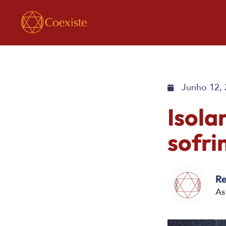
Junho 12,
Isola
sofr
Re
As