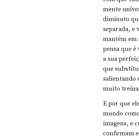
mente unive
diminuto que
separada, e 
mantém em s
pensa que é 
a sua perfei
que substitu
salientando 
muito trein
E por que el
mundo como 
imagens, e c
confirmam es