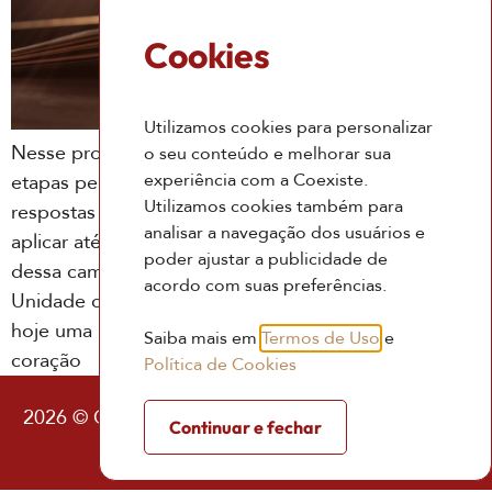
Cookies
Utilizamos cookies para personalizar
Nesse processo de despertar da consciência, há
o seu conteúdo e melhorar sua
experiência com a Coexiste.
etapas pelas quais todos nós passamos. Buscar
Utilizamos cookies também para
respostas até encontrar, encontrar a verdade e
analisar a navegação dos usuários e
aplicar até aprender, ao aprender, viver o usofruto
poder ajustar a publicidade de
dessa caminhada de Amor e relembrança da
acordo com suas preferências.
Unidade com Deus. Kaw Yin e Yan Yin trouxeram
hoje uma poesia para tornar isso mais sensível ao seu
Saiba mais em
Termos de Uso
e
coração
Política de Cookies
2026 © Coexiste – Consultoria Existencial |
Política
Continuar e fechar
de Privacidade
|
Termos de Uso