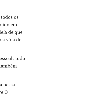
 todos os
ndido em
eia de que
da vida de
essoal, tudo
s também
a nessa
re O