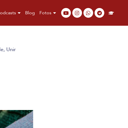
odcasts
Blog
Fotos
de
,
Unir