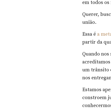
em todos os
Querer, busc
união.
Essa é
a met
partir da qu
Quando nos r
acreditamos
um trânsito
nos entrega
Estamos ape
constroem j
conhecermos