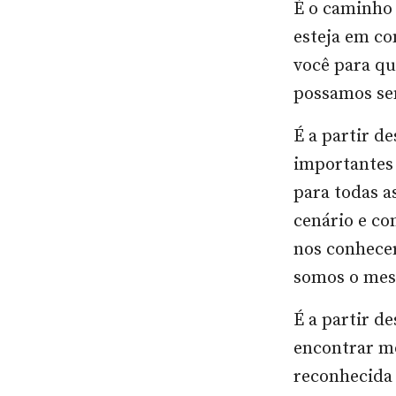
É o caminho 
esteja em co
você para qu
possamos se
É a partir d
importantes 
para todas a
cenário e c
nos conhecer
somos o mes
É a partir d
encontrar mo
reconhecida 