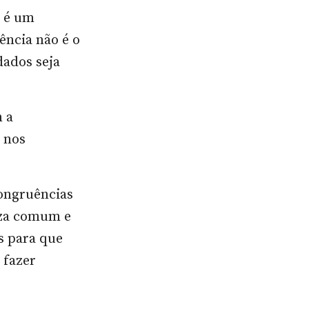
o é um
ência não é o
dados seja
 a
e nos
ongruências
eza comum e
s para que
 fazer