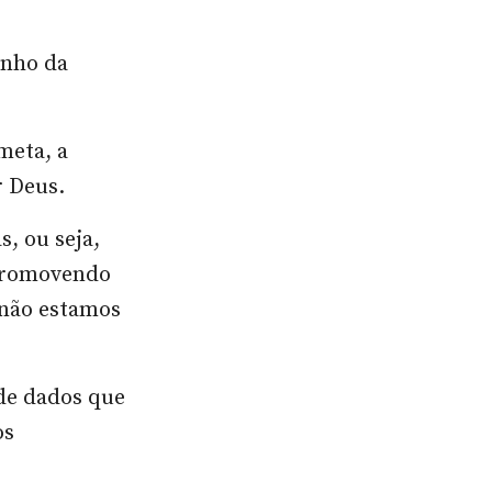
inho da
 meta, a
r Deus.
, ou seja,
 promovendo
 não estamos
de dados que
os