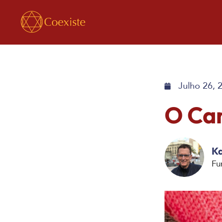
Julho 26, 
O Ca
Ka
Fu