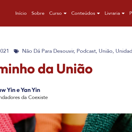
Início
Sobre
Curso
Conteúdos
Livraria
P
2021
Não Dá Para Desouvir
,
Podcast
,
União
,
Unida
minho da União
w Yin e Yan Yin
ndadores da Coexiste