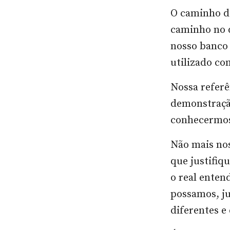
O caminho d
caminho no q
nosso banco 
utilizado co
Nossa referê
demonstração
conhecermos
Não mais no
que justifi
o real enten
possamos, ju
diferentes e