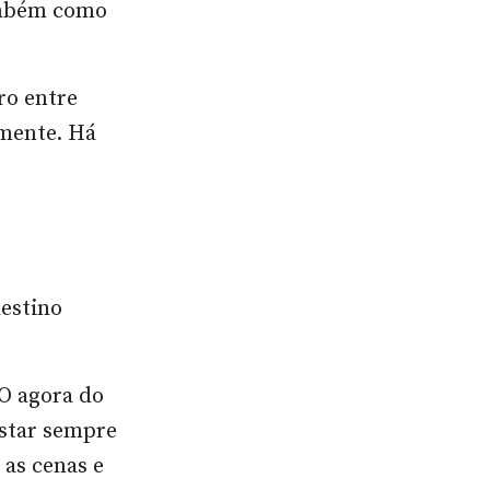
também como
ro entre
mente. Há
estino
 O agora do
estar sempre
as cenas e