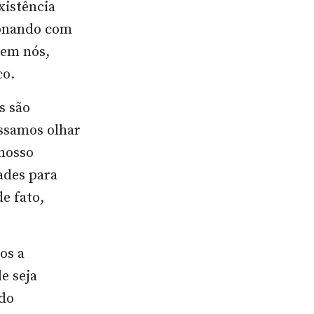
xistência
ionando com
 em nós,
co.
s são
ossamos olhar
 nosso
ades para
e fato,
os a
e seja
ndo