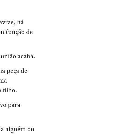
avras, há
em função de
 união acaba.
ma peça de
uma
 filho.
ivo para
 a alguém ou