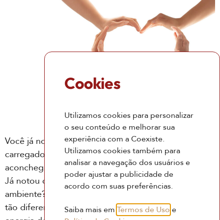
Cookies
Utilizamos cookies para personalizar
o seu conteúdo e melhorar sua
experiência com a Coexiste.
Você já notou que alguns ambientes são pesados,
Utilizamos cookies também para
carregados, confusos… e outros ambientes são
analisar a navegação dos usuários e
aconchegantes, gostosos, convidativos, tranquilos?
poder ajustar a publicidade de
Já notou como a vibe muda de ambiente para
acordo com suas preferências.
ambiente? O que faz a energia de um ambiente ser
tão diferente de outro ambiente? E o que faz a
Saiba mais em
Termos de Uso
e