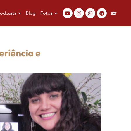
odcasts
Blog
Fotos
eriência e