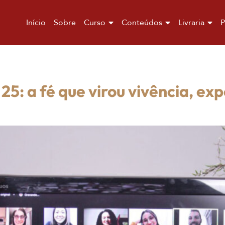
Início
Sobre
Curso
Conteúdos
Livraria
P
5: a fé que virou vivência, exp