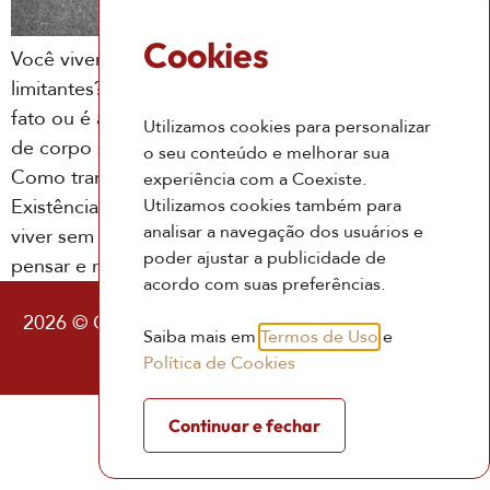
Cookies
Você vivencia limites? Sente-se travado por crenças
limitantes? Mas afinal, o que é um limite? Limite é um
fato ou é apenas uma ideia? Como as ideias de limite
Utilizamos cookies para personalizar
de corpo se associaram à ideias de limite na Vida?
o seu conteúdo e melhorar sua
Como transcender os limites? Será que a Vida e a
experiência com a Coexiste.
Utilizamos cookies também para
Existência em Deus tem limites? Será que é possivel
analisar a navegação dos usuários e
viver sem ideias de limite na mente? Há muito o que
poder ajustar a publicidade de
pensar e refletir sobre esse assunto
acordo com suas preferências.
2026 © Coexiste – Consultoria Existencial |
Política
Saiba mais em
Termos de Uso
e
de Privacidade
|
Termos de Uso
Política de Cookies
Continuar e fechar