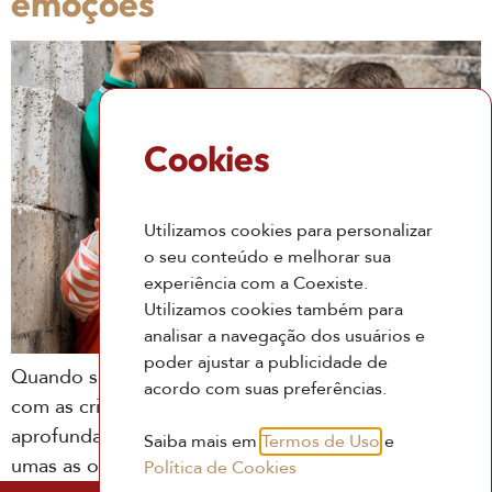
emoções
Cookies
Utilizamos cookies para personalizar
o seu conteúdo e melhorar sua
experiência com a Coexiste.
Utilizamos cookies também para
analisar a navegação dos usuários e
poder ajustar a publicidade de
Quando se trata de lidar com emoções, conversar
acordo com suas preferências.
com as crianças é sempre revelador. Elas topam
aprofundar a conversa e conseguem, muito, ajudar
Saiba mais em
Termos de Uso
e
umas as outras
Política de Cookies