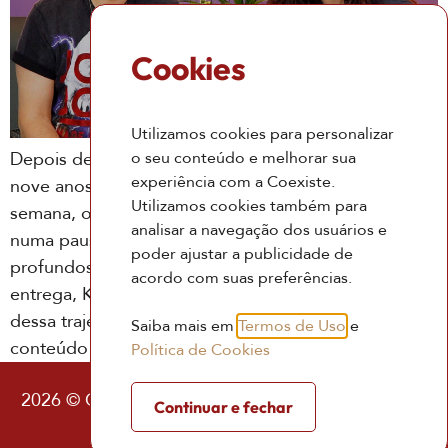
Cookies
Utilizamos cookies para personalizar
o seu conteúdo e melhorar sua
Depois de 500 edições ininterruptas, totalizando
experiência com a Coexiste.
nove anos e sete meses sem falhar nenhuma
Utilizamos cookies também para
semana, o programa A Verdade Está No Ar entrou
analisar a navegação dos usuários e
numa pausa. Trazendo conteúdos existenciais
poder ajustar a publicidade de
profundos e tendo muito amor envolvido na
acordo com suas preferências.
entrega, Kaw Yin e Yan Yin nos contam um pouco
dessa trajetória, e como podemos aproveitar este
Saiba mais em
Termos de Uso
e
conteúdo
Política de Cookies
2026 © Coexiste – Consultoria Existencial |
Política
Continuar e fechar
de Privacidade
|
Termos de Uso