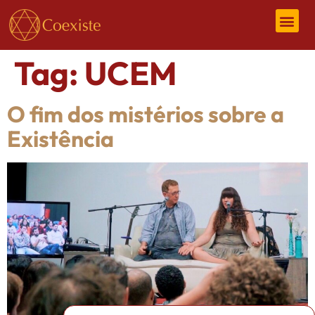
Tag:
UCEM
O fim dos mistérios sobre a
Existência