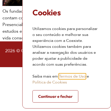
Cookies
Os fundadores da Coexiste, Kaw Yin e Yan Yin,
contam como nasceu o Workshop A Verdade
Presencial, a grande porta de entrada para os
Utilizamos cookies para personalizar
estudos e práticas que a Coexiste oferece para uma
o seu conteúdo e melhorar sua
vida consciente
experiência com a Coexiste.
Utilizamos cookies também para
2026 © Coexiste – Consultoria Existencial |
Política
analisar a navegação dos usuários e
de Privacidade
|
Termos de Uso
poder ajustar a publicidade de
acordo com suas preferências.
Saiba mais em
Termos de Uso
e
Política de Cookies
Continuar e fechar