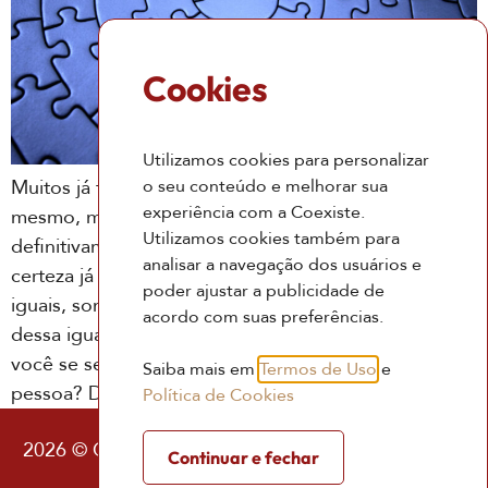
Cookies
Utilizamos cookies para personalizar
o seu conteúdo e melhorar sua
Muitos já falaram que somos todos iguais e somos
experiência com a Coexiste.
mesmo, mas como compreender isso de verdade e
Utilizamos cookies também para
definitivamente? Se você já pensou nisso antes, com
analisar a navegação dos usuários e
certeza já teve dúvidas do tipo: se somos todos
poder ajustar a publicidade de
iguais, somos iguais a quem? Quem é a referência
acordo com suas preferências.
dessa igualdade? Mas o que é ser igual? E como
você se sente quando pensa em ser igual a outra
Saiba mais em
Termos de Uso
e
pessoa? Descubra a igualdade e como viver isso ?
Política de Cookies
2026 © Coexiste – Consultoria Existencial |
Política
Continuar e fechar
de Privacidade
|
Termos de Uso